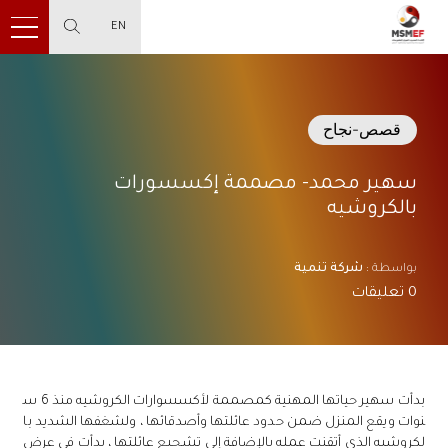
EN
قصص-نجاح
سهير محمد- مصممة إكسسورات
بالكروشيه
شركة تنمية
بواسطة :
0
تعليقات
بدأت سهير حياتها المهنية كمصممة لأكسسوارات الكروشيه منذ 6 س
نوات ويقع المنزل ضمن حدود عائلتها وأصدقائها ، ولشغفها الشديد با