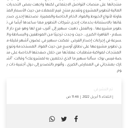
لكروشيه الذي أتقنت عمله بالإضافة إلى تشجيع عائلتها ، بدأت في عرض
منتجاتها على منصات التواصل الاجتماعي لكنها واجهت بعض التحديات
المالية لتطوير المشروع وتقديم منتج قيم للعملاء من حيث الأسعار المت
فاوتة لأنواع الخيوط والمواد الخام الخاصة والمميزة. نصحتها إحدى صدي
قاتها بالاستعانة بخدمات إحدى شركات التطوير مما ساعدها أيضًا في ت
طوير مشروعها ، وبالفعل ذهبت سهير إلى أقرب فرع لها وهو فرع دار ال
سلام - القاهرة الكبرى ، حيث وجدت ترحيبًا من الموظفين والبساطة وال
سرعة في إجراءات إصدار القرض. تمكنت سهير في غضون أشهر قليلة م
ن تطوير مشروعها على نطاق أوسع من حيث المواد المستخدمة وتنوع
المنتجات لمواكبة متطلبات عملائها من خلال صفحتها الخاصة على من
صة فيس بوك. سألنا سهير ما الذي تحلمين به لمشروعك؟ وقالت: "أش
ارك بمنتجاتي في المعارض الكبرى ، وأقوم بالتصدير إلى دول أجنبية ذات ي
وم.
تم النشر في
الثلاثاء 5 أبريل 2022
11:46 ص