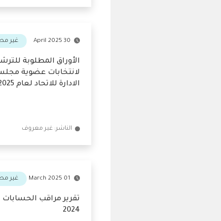
المالية
صغير ومتناهي
(4)
سة مجلس الوزراء
(1)
غر
 مصنف
(6)
ض المزيد
غير مصنف
30 April 2025
ئق خاصة بالجمعيات
(0)
الأوراق المطلوبة للترشح
 المزيد
لانتخابات عضوية مجلس
الادارة للاتحاد لعام 2025
الناشر: غير معروف
غير مصنف
01 March 2025
تقرير مراقب الحسابات لعام