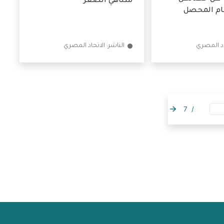
أون لاين عبر
تنضم لحماية عملاء التمويل
 عن خصائص
متناهي الصغر
 المحصل
الناشر: الاتحاد المصري
7
/