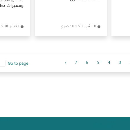
التقرير السنوي لعام 2023
ندوة تعريفية "
للاتحاد المصري
برنامج زووم"
ومميزات نظام
الناشر: الاتحاد المصري
الناشر: الاتحاد المصري
›
7
6
5
4
3
Go to page