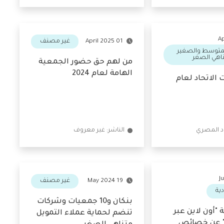
المالية
غير مصنف
01 April 2025
توسط والصغير
ي الصغر
من لهم حق حضور الجمعية
الهامة لعام 2024
الاتحاد لعام
الناشر: غير معروف
غير مصنف
19 May 2024
بنكان و10 جمعيات وشركات